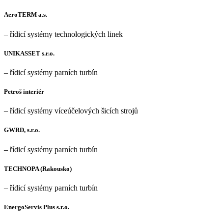
AeroTERM a.s.
– řídicí systémy technologických linek
UNIKASSET s.r.o.
– řídicí systémy parních turbín
Petroš interiér
– řídicí systémy víceúčelových šicích strojů
GWRD, s.r.o.
– řídicí systémy parních turbín
TECHNOPA (Rakousko)
– řídicí systémy parních turbín
EnergoServis Plus s.r.o.