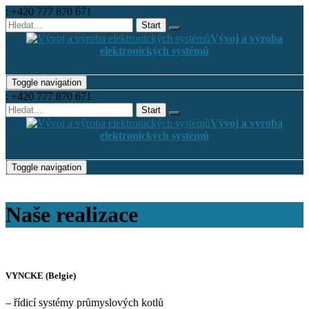
: +420 777 870 671
Vývoj a výroba
elektronických systémů
Toggle navigation
: +420 777 870 671
Vývoj a výroba
elektronických systémů
Toggle navigation
Naše realizace
VYNCKE (Belgie)
– řídicí systémy průmyslových kotlů