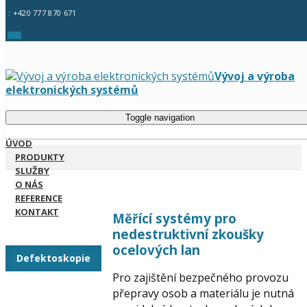
: +420 777 870 671
Vývoj a výroba
elektronických systémů
Toggle navigation
ÚVOD
PRODUKTY
SLUŽBY
O NÁS
REFERENCE
KONTAKT
Měřící systémy pro
nedestruktivní zkoušky
ocelových lan
Defektoskopie
Pro zajištění bezpečného provozu
přepravy osob a materiálu je nutná